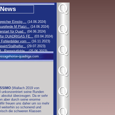
News
greicher Einstig ...
(14.06.2024)
urpferde M Platzi...
(14.06.2024)
erstart für Quad...
(04.06.2024)
 für QUADRIGAS FE...
(03.04.2024)
Fohlenbilder vom ...
(16.11.2023)
ewirt/Stallhelfer...
(29.07.2023)
3 : Rappstutfohle...
(25.06.2023)
2 : Hengstfohlen ...
(19.06.2023)
ssagehorse-quadriga.com
1 : Stutfohlen vo...
(16.06.2023)
0 : Rappstutfohle...
(14.06.2023)
ISSIMO
(Wallach 2019 von
d unkonzentriert seine Runden
2 absolut überzeugen. Da er sehr
men aber durch seine enorme
. Wir freuen uns daher um so mehr
rd weiterhin so schonend und
erisch die schweren Klassen