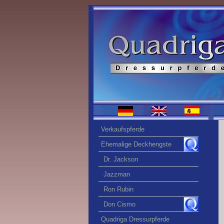
Verkaufspferde
Ehemalige Deckhengste
Dr. Jackson
Jazzman
Ron Rubin
Don Cismo
Quadriga Dressurpferde