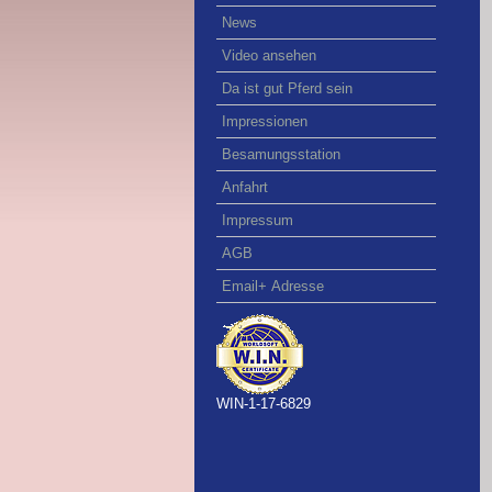
News
Video ansehen
Da ist gut Pferd sein
Impressionen
Besamungsstation
Anfahrt
Impressum
AGB
Email+ Adresse
WIN-1-17-6829