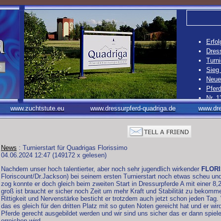
Erfol
Dress
Turni
Sieg
Neue 
Pferd
Nr. 1
Nr. 1
www.zuchtstute.eu
www.dressurpferd-quadriga.de
www.dre
Nr. 1
Nr. 1
News
: Turnierstart für Quadrigas Florissimo
04.06.2024 12:47
(
149172 x gelesen
)
Nachdem unser hoch talentierter, aber noch sehr jugendlich wirkender
FLOR
Floriscount/Dr.Jackson) bei seinem ersten Turnierstart noch etwas scheu un
zog konnte er doch gleich beim zweiten Start in Dressurpferde A mit einer 8,
groß ist braucht er sicher noch Zeit um mehr Kraft und Stabilität zu bekom
Rittigkeit und Nervenstärke besticht er trotzdem auch jetzt schon jeden Tag
das es gleich für den dritten Platz mit so guten Noten gereicht hat und er wi
Pferde gerecht ausgebildet werden und wir sind uns sicher das er dann spiel
erreichen wird