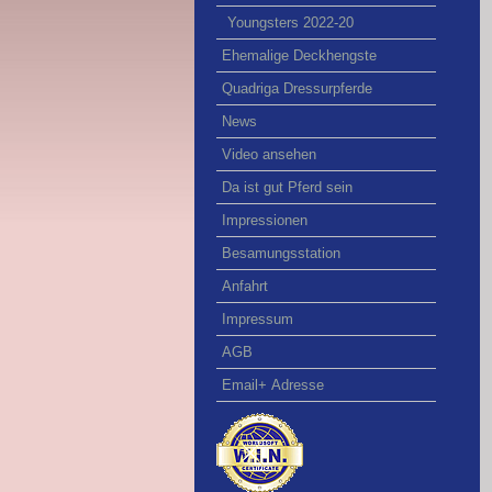
Youngsters 2022-20
Ehemalige Deckhengste
Quadriga Dressurpferde
News
Video ansehen
Da ist gut Pferd sein
Impressionen
Besamungsstation
Anfahrt
Impressum
AGB
Email+ Adresse