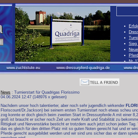
Erfol
Dress
Turni
Sieg
Neue 
Pferd
Nr. 1
Nr. 1
www.zuchtstute.eu
www.dressurpferd-quadriga.de
www.dre
Nr. 1
Nr. 1
News
: Turnierstart für Quadrigas Florissimo
04.06.2024 12:47
(
148976 x gelesen
)
Nachdem unser hoch talentierter, aber noch sehr jugendlich wirkender
FLOR
Floriscount/Dr.Jackson) bei seinem ersten Turnierstart noch etwas scheu un
zog konnte er doch gleich beim zweiten Start in Dressurpferde A mit einer 8,
groß ist braucht er sicher noch Zeit um mehr Kraft und Stabilität zu bekom
Rittigkeit und Nervenstärke besticht er trotzdem auch jetzt schon jeden Tag
das es gleich für den dritten Platz mit so guten Noten gereicht hat und er wi
Pferde gerecht ausgebildet werden und wir sind uns sicher das er dann spiel
erreichen wird