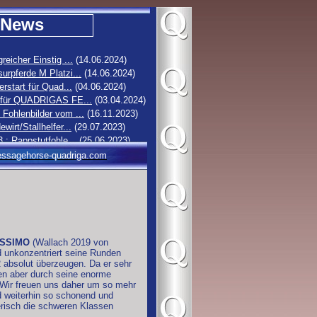
News
greicher Einstig ...
(14.06.2024)
urpferde M Platzi...
(14.06.2024)
erstart für Quad...
(04.06.2024)
 für QUADRIGAS FE...
(03.04.2024)
Fohlenbilder vom ...
(16.11.2023)
ewirt/Stallhelfer...
(29.07.2023)
3 : Rappstutfohle...
(25.06.2023)
2 : Hengstfohlen ...
(19.06.2023)
ssagehorse-quadriga.com
1 : Stutfohlen vo...
(16.06.2023)
0 : Rappstutfohle...
(14.06.2023)
ISSIMO
(Wallach 2019 von
d unkonzentriert seine Runden
2 absolut überzeugen. Da er sehr
men aber durch seine enorme
. Wir freuen uns daher um so mehr
rd weiterhin so schonend und
erisch die schweren Klassen