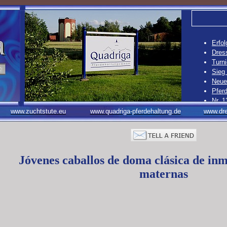
Erfol
Dress
Turni
Sieg
Neue 
Pferd
Nr. 1
Nr. 1
www.zuchtstute.eu
www.quadriga-pferdehaltung.de
www.dre
Nr. 1
Nr. 1
Jóvenes caballos de doma clásica de inm
maternas