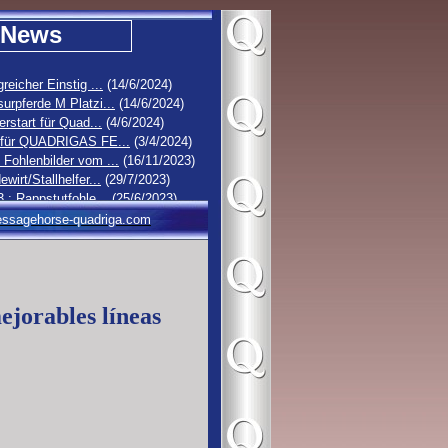
News
greicher Einstig ...
(14/6/2024)
urpferde M Platzi...
(14/6/2024)
erstart für Quad...
(4/6/2024)
 für QUADRIGAS FE...
(3/4/2024)
Fohlenbilder vom ...
(16/11/2023)
ewirt/Stallhelfer...
(29/7/2023)
3 : Rappstutfohle...
(25/6/2023)
2 : Hengstfohlen ...
(19/6/2023)
ssagehorse-quadriga.com
1 : Stutfohlen vo...
(16/6/2023)
0 : Rappstutfohle...
(14/6/2023)
ejorables líneas