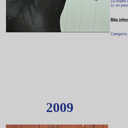
La madre e
1c en pres
Más info
Categoría 
2009