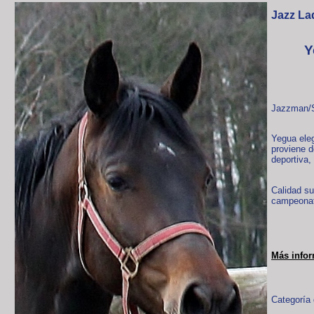
Jazz La
Y
Jazzman/S
Yegua eleg
proviene 
deportiva,
Calidad s
campeona
Más info
Categoría 