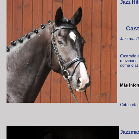
Jazz Hit
Cast
Jazzman/S
Castrado e
movimiento
doma clási
Más info
Categorías
Jazzma