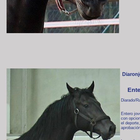
Diaronj
Ente
Diarado/R
Entero jo
con opcion
el deporte
aprobación