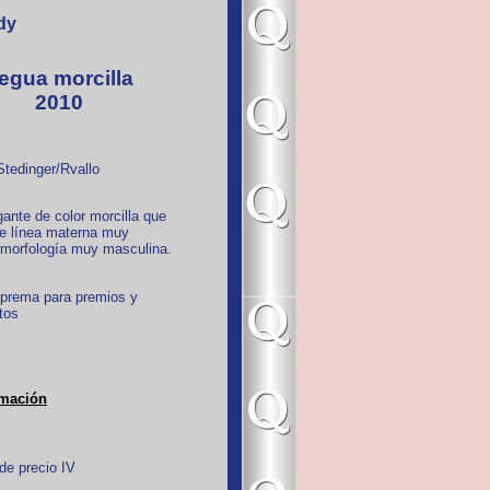
dy
egua morcilla
2010
tedinger/Rvallo
ante de color morcilla que
de línea materna muy
 morfología muy masculina.
uprema para premios y
tos
rmación
de precio IV