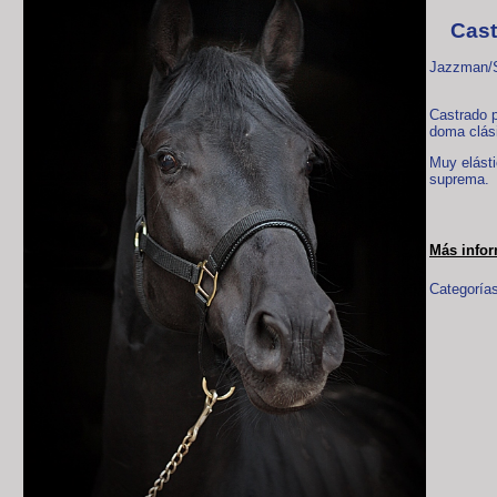
Cast
Jazzman/S
Castrado p
doma clási
Muy elásti
suprema.
Más info
Categorías