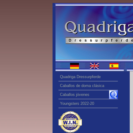
Quadriga Dressurpferde
Caballos de doma clásica
Caballos jóvenes
Youngsters 2022-20