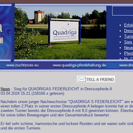
Erfol
Dress
Turni
Sieg
Neue 
Pferd
Nr. 1
Nr. 1
www.zuchtstute.eu
www.quadriga-pferdehaltung.de
www.dre
Nr. 1
Nr. 1
News
: Sieg für QUADRIGAS FEDERLEICHT in Dressurpferde A
03.04.2024 15:21
(
158166 x gelesen
)
Nachdem unser junger Nachwuchsstar "QUADRIGA´S FEDERLEICHT" am erste
einen tollen 2.Platz in seiner ersten Dressurpferde A belegen konnte hat er
zweiten Turnier bereits die Dressurpferde A mit 8,0 gewinnen können. Ebenfal
für seine tollen Bewegungen und den Gesamteindruck bewertet .
Er lief sehr schöne, harmonische und lockere Runden und wir waren sehr stolz
und die ersten Turniere.