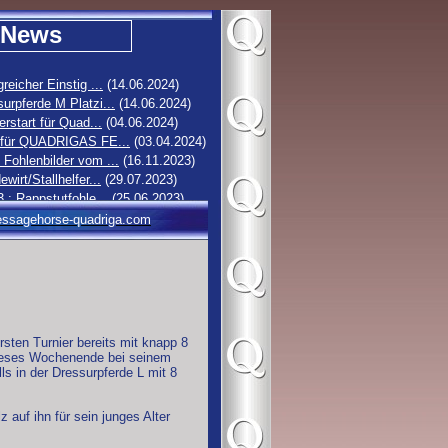
News
greicher Einstig ...
(14.06.2024)
urpferde M Platzi...
(14.06.2024)
erstart für Quad...
(04.06.2024)
 für QUADRIGAS FE...
(03.04.2024)
Fohlenbilder vom ...
(16.11.2023)
ewirt/Stallhelfer...
(29.07.2023)
3 : Rappstutfohle...
(25.06.2023)
2 : Hengstfohlen ...
(19.06.2023)
ssagehorse-quadriga.com
1 : Stutfohlen vo...
(16.06.2023)
0 : Rappstutfohle...
(14.06.2023)
n Turnier bereits mit knapp 8
 dieses Wochenende bei seinem
ls in der Dressurpferde L mit 8
 auf ihn für sein junges Alter