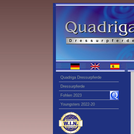
Quadriga Dressurpferde
Dressurpferde
Fohlen 2023
Youngsters 2022-20