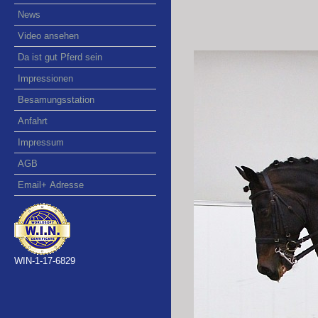
News
Video ansehen
Da ist gut Pferd sein
Impressionen
Besamungsstation
Anfahrt
Impressum
AGB
Email+ Adresse
WIN-1-17-6829