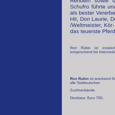
Rehbein sowie d
Schufro führte u
als bester Vererb
Hit, Don Laurie,
/Weltmeister, Kör
das teuerste Pfer
Ron Rubin ist inzwisc
entsprechend bis Intermedia
.
Ron Rubin
ist anerkannt f
alle Süddeutschen
Zuchtverbände.
Decktaxe: Euro 750,-