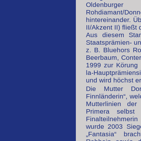
Oldenburger 
Rohdiamant/Donne
hintereinander. Ü
II/Akzent II) fließ
Aus diesem Stam
Staatsprämien- un
z. B. Bluehors R
Beerbaum, Conter
1999 zur Körung 
la-Hauptprämiensi
und wird höchst er
Die Mutter Do
Finnländerin“, we
Mutterlinien de
Primera selbst 
Finalteilnehmer
wurde 2003 Siege
„Fantasia“ brac