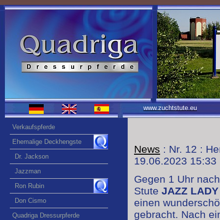
www.zuchtstute.eu
Verkaufspferde
Ehemalige Deckhengste
News
: Nr. 12 : H
Dr. Jackson
19.06.2023 15:33
Jazzman
Gegen 1 Uhr nacht
Ron Rubin
Stute
JAZZ
LAD
Don Cismo
einen wunderschö
gebracht. Nach ein
Quadriga Dressurpferde