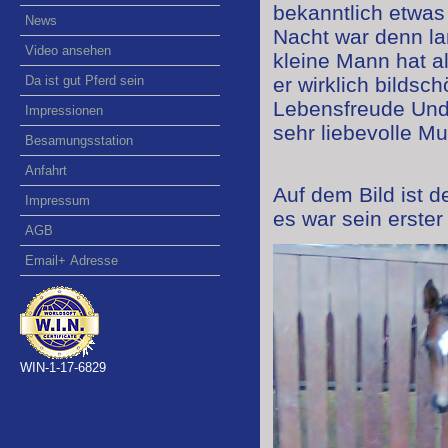
bekanntlich etwas
News
Nacht war denn la
Video ansehen
kleine Mann hat al
Da ist gut Pferd sein
er wirklich bildsc
Lebensfreude Un
Impressionen
sehr liebevolle M
Besamungsstation
Anfahrt
Auf dem Bild ist d
Impressum
es war sein erste
AGB
Email+ Adresse
WIN-1-17-6829