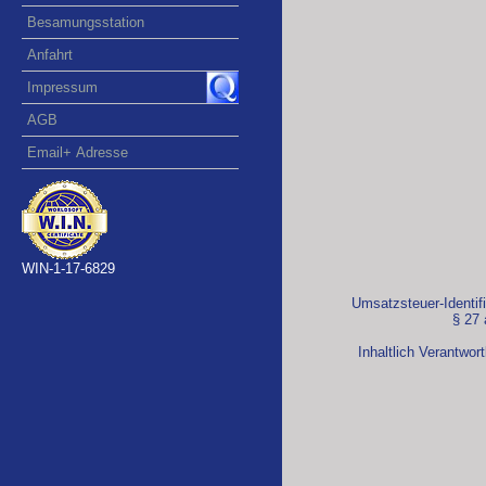
Besamungsstation
Anfahrt
Impressum
AGB
Email+ Adresse
WIN-1-17-6829
Umsatzsteuer-Identi
§ 27 
Inhaltlich Verantwo