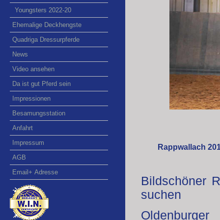
Youngsters 2022-20
Ehemalige Deckhengste
Quadriga Dressurpferde
News
Video ansehen
Da ist gut Pferd sein
Impressionen
Besamungsstation
Anfahrt
Impressum
Rappwallach 201
AGB
Email+ Adresse
Bildschöner R
suchen
Oldenburg