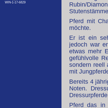
WIN-1-17-6829
Rubin/Dia
Stutenstämme
Pferd mit Cha
möchte.
Er ist ein s
jedoch war e
etwas mehr E
gefühlvolle R
sondern reell 
mit Jungpferd
Bereits 4 jähr
Noten. Dressu
Dressurpferde
Pferd das in