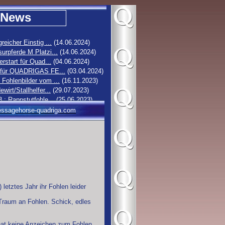
News
greicher Einstig ...
(14.06.2024)
urpferde M Platzi...
(14.06.2024)
erstart für Quad...
(04.06.2024)
 für QUADRIGAS FE...
(03.04.2024)
Fohlenbilder vom ...
(16.11.2023)
ewirt/Stallhelfer...
(29.07.2023)
3 : Rappstutfohle...
(25.06.2023)
2 : Hengstfohlen ...
(19.06.2023)
ssagehorse-quadriga.com
1 : Stutfohlen vo...
(16.06.2023)
0 : Rappstutfohle...
(14.06.2023)
letztes Jahr ihr Fohlen leider
 Traum an Fohlen. Schick, edles
hat keine Anzeichen zum Fohlen