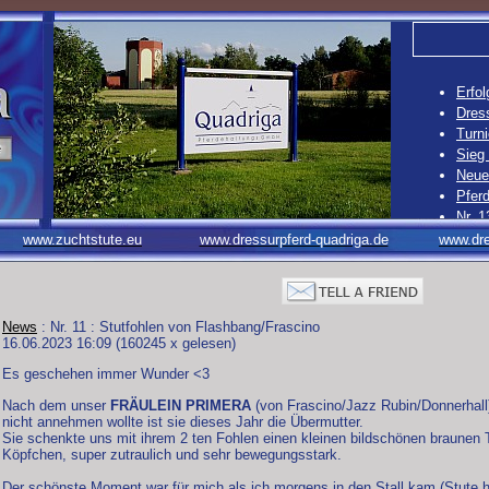
Erfol
Dress
Turni
Sieg
Neue 
Pferd
Nr. 1
Nr. 1
www.zuchtstute.eu
www.dressurpferd-quadriga.de
www.dre
Nr. 1
Nr. 1
News
: Nr. 11 : Stutfohlen von Flashbang/Frascino
16.06.2023 16:09
(
160245 x gelesen
)
Es geschehen immer Wunder <3
Nach dem unser
FRÄULEIN PRIMERA
(von Frascino/Jazz Rubin/Donnerhall) 
nicht annehmen wollte ist sie dieses Jahr die Übermutter.
Sie schenkte uns mit ihrem 2 ten Fohlen einen kleinen bildschönen braunen
Köpfchen, super zutraulich und sehr bewegungsstark.
Der schönste Moment war für mich als ich morgens in den Stall kam (Stute 