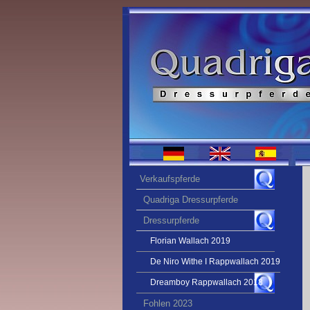
Verkaufspferde
Quadriga Dressurpferde
Dressurpferde
Florian Wallach 2019
De Niro Withe I Rappwallach 2019
Dreamboy Rappwallach 2018
Fohlen 2023