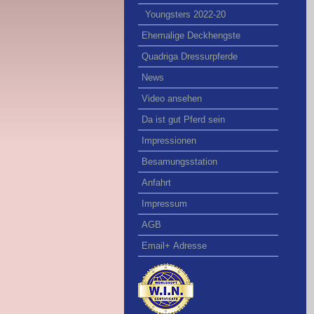
Youngsters 2022-20
Ehemalige Deckhengste
Quadriga Dressurpferde
News
Video ansehen
Da ist gut Pferd sein
Impressionen
Besamungsstation
Anfahrt
Impressum
AGB
Email+ Adresse