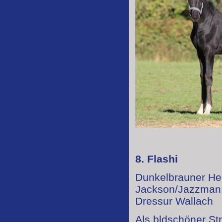
8. Flashi
Dunkelbrauner He
Jackson/Jazzman a
Dressur Wallach
Als bldschöner St