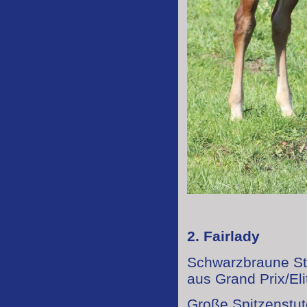
2. Fairlady
Schwarzbraune St
aus Grand Prix/E
Große Spitzenstut