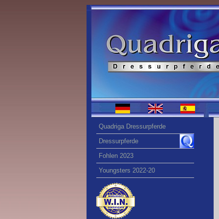
Quadriga Dressurpferde
Dressurpferde
Fohlen 2023
Youngsters 2022-20