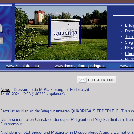
Erfol
Dress
Turni
Sieg
Neue 
Pferd
Nr. 1
Nr. 1
www.zuchtstute.eu
www.dressurpferd-quadriga.de
www.dre
Nr. 1
Nr. 1
News
: Dressurpferde M Platzierung für Federleicht
14.06.2024 12:53
(
146333 x gelesen
)
Jetzt ist es klar wo der Weg für unseren QUADRIGA´S FEDERLEICHT hin g
Durch seinen tollen Charakter, die super Rittigkeit und Abgeklärtheit am Trunie
Juniorentour.
Nachdem er jetzt Sieger und Platzierter in Dressurpferde A und L war hat e