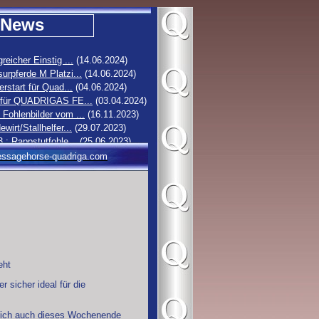
News
greicher Einstig ...
(14.06.2024)
urpferde M Platzi...
(14.06.2024)
erstart für Quad...
(04.06.2024)
 für QUADRIGAS FE...
(03.04.2024)
Fohlenbilder vom ...
(16.11.2023)
ewirt/Stallhelfer...
(29.07.2023)
3 : Rappstutfohle...
(25.06.2023)
2 : Hengstfohlen ...
(19.06.2023)
ssagehorse-quadriga.com
1 : Stutfohlen vo...
(16.06.2023)
0 : Rappstutfohle...
(14.06.2023)
eht
r sicher ideal für die
r sich auch dieses Wochenende