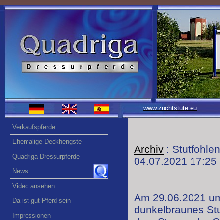
www.zuchtstute.eu
Verkaufspferde
Ehemalige Deckhengste
Archiv
: Stutfohl
Quadriga Dressurpferde
04.07.2021 17:25
News
Video ansehen
Am 29.06.2021 um 
Da ist gut Pferd sein
dunkelbraunes St
Impressionen