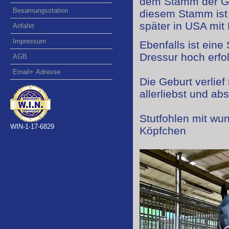
dem Stamm der Glo
Besamungsstation
diesem Stamm ist
später in USA mit 
Anfahrt
Impressum
Ebenfalls ist eine
Dressur hoch erfo
AGB
Email+ Adresse
Die Geburt verlie
allerliebst und abs
Stutfohlen mit wu
WIN-1-17-6829
Köpfchen