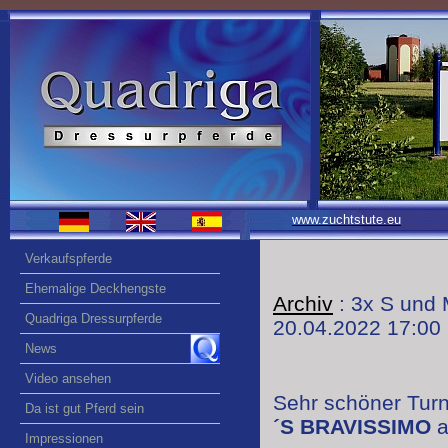
www.zuchtstute.eu
Verkaufspferde
Ehemalige Deckhengste
Archiv
: 3x S und 
Quadriga Dressurpferde
20.04.2022 17:00
News
Video ansehen
Sehr schöner Turni
Da ist gut Pferd sein
´S BRAVISSIMO
a
Impressionen