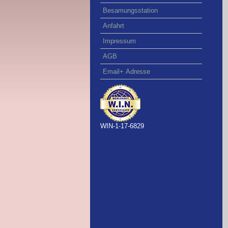
Besamungsstation
Anfahrt
Impressum
AGB
Email+ Adresse
WIN-1-17-6829