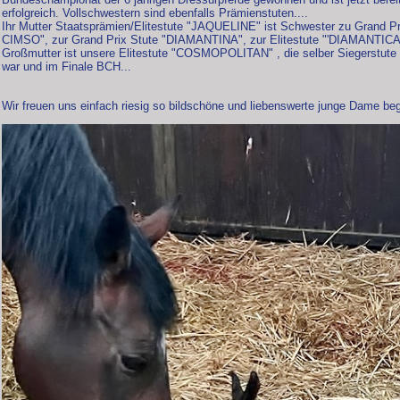
erfolgreich. Vollschwestern sind ebenfalls Prämienstuten....
Ihr Mutter Staatsprämien/Elitestute "JAQUELINE" ist Schwester zu Grand
CIMSO", zur Grand Prix Stute "DIAMANTINA", zur Elitestute "'DIAMANTICA"
Großmutter ist unsere Elitestute "COSMOPOLITAN" , die selber Siegerstute 
war und im Finale BCH...
Wir freuen uns einfach riesig so bildschöne und liebenswerte junge Dame b