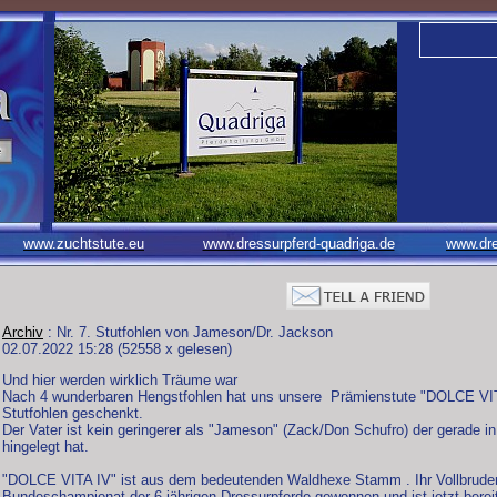
www.zuchtstute.eu
www.dressurpferd-quadriga.de
www.dre
Archiv
: Nr. 7. Stutfohlen von Jameson/Dr. Jackson
02.07.2022 15:28
(
52558 x gelesen
)
Und hier werden wirklich Träume war
Nach 4 wunderbaren Hengstfohlen hat uns unsere Prämienstute "DOLCE VIT
Stutfohlen geschenkt.
Der Vater ist kein geringerer als "Jameson" (Zack/Don Schufro) der gerade in
hingelegt hat.
"DOLCE VITA IV" ist aus dem bedeutenden Waldhexe Stamm . Ihr Vollbruder 
Bundeschampionat der 6 jährigen Dressurpferde gewonnen und ist jetzt bereit