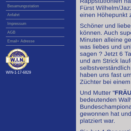
Rappstutfohlen hat
Besamungsstation
Fürst Wilhelm/Jazz
einen Höhepunkt z
Anfahrt
Impressum
Schöner und liebe
können. Auch supe
AGB
Minuten alleine ge
Email+ Adresse
was liebes und un
sagen ? Jetzt 6 Ta
und am Strick lauf
selbstverständlic
WIN-1-17-6829
haben uns fast um
Züchter bei einem
Und Mutter "
FRÄU
bedeutenden Walh
Bundeschampiona Q
gewonnen hat und 
platziert war.