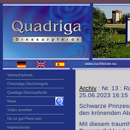
www.zuchtstute.eu
Verkaufspferde
Ehemalige Deckhengste
Archiv
: Nr. 13 : 
Quadriga Dressurpferde
25.06.2023 16:15
News
Schwarze Prinzes
Video ansehen
den krönenden Ab
Da ist gut Pferd sein
Mit diesem traumh
Impressionen