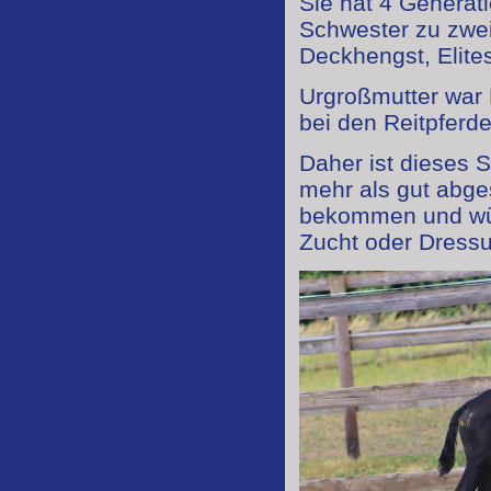
Sie hat 4 Generati
Schwester zu zwei
Deckhengst, Elites
Urgroßmutter war 
bei den Reitpferd
Daher ist dieses 
mehr als gut abge
bekommen und wüns
Zucht oder Dress