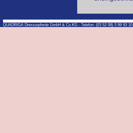
QUADRIGA Dressurpferde GmbH & Co.KG - Telefon: (03 52 08) 3 99 93 10