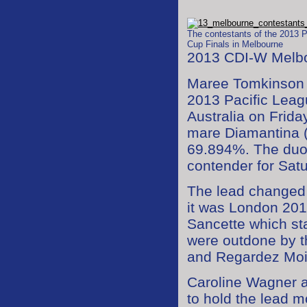
The contestants of the 2013 
Cup Finals in Melbourne
2013 CDI-W Melb
Maree Tomkinson a
2013 Pacific Leag
Australia on Frid
mare Diamantina 
69.894%. The duo 
contender for Satu
The lead changed 
it was London 20
Sancette which st
were outdone by t
and Regardez Moi
Caroline Wagner a
to hold the lead m