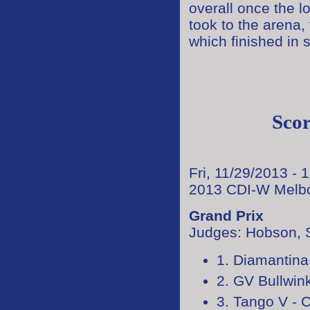
overall once the 
took to the arena
which finished in
Sco
Fri, 11/29/2013 - 
2013 CDI-W Melbo
Grand Prix
Judges: Hobson, S
1. Diamantina
2. GV Bullwin
3. Tango V - 