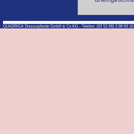
QUADRIGA Dressurpferde GmbH & Co.KG - Telefon: (03 52 08) 3 99 93 10