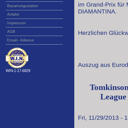
im Grand-Prix für
Besamungsstation
DIAMANTINA.
Anfahrt
Impressum
Herzlichen Glückw
AGB
Email+ Adresse
Auszug aus Euro
WIN-1-17-6829
Tomkinson 
League 
Fri, 11/29/2013 - 