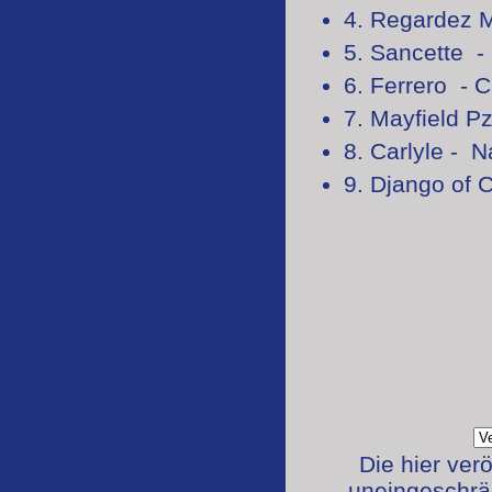
4. Regardez 
5. Sancette -
6. Ferrero - 
7. Mayfield P
8. Carlyle - 
9. Django of 
Die hier ver
uneingeschrän