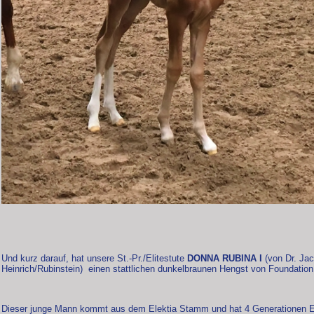
Und kurz darauf, hat unsere St.-Pr./Elitestute
DONNA RUBINA I
(von Dr. Ja
Heinrich/Rubinstein) einen stattlichen dunkelbraunen Hengst von Foundation
Dieser junge Mann kommt aus dem Elektia Stamm und hat 4 Generationen El