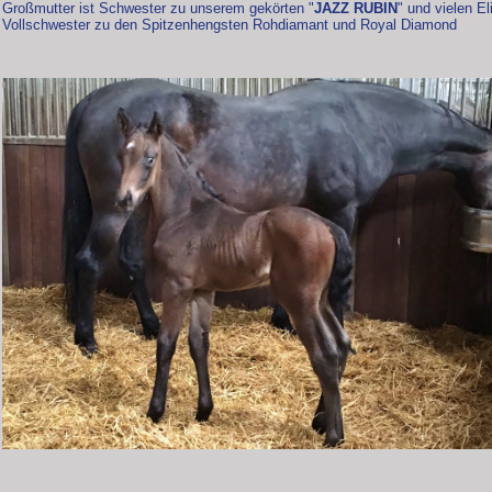
Großmutter ist Schwester zu unserem gekörten "
JAZZ RUBIN
" und vielen El
Vollschwester zu den Spitzenhengsten Rohdiamant und Royal Diamond