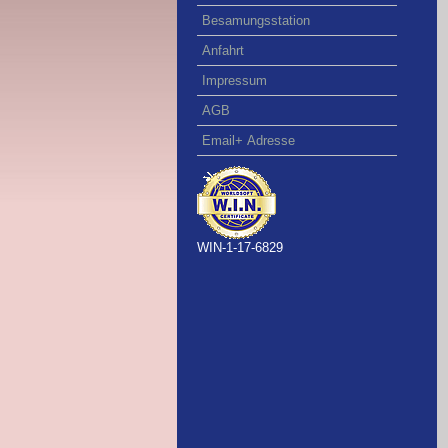
Besamungsstation
Anfahrt
Impressum
AGB
Email+ Adresse
WIN-1-17-6829