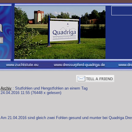
www.zuchtstute.eu
www.dressurpferd-quadriga.de
www.dre
Archiv
: Stutfohlen und Hengstfohlen an einem Tag
24.04.2016 11:55
(
76448 x gelesen
)
Am 21.04.2016 sind gleich zwei Fohlen gesund und munter bei Quadriga Dr