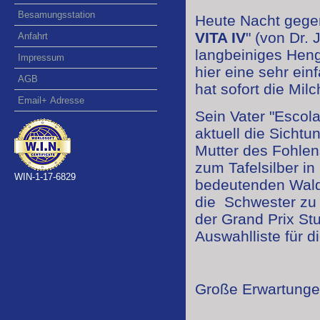
Besamungsstation
Heute Nacht gegen
VITA IV
" (von Dr.
Anfahrt
langbeiniges Heng
Impressum
hier eine sehr ei
AGB
hat sofort die Mil
Email+ Adresse
Sein Vater "Escol
aktuell die Sicht
Mutter des Fohlen
zum Tafelsilber i
WIN-1-17-6829
bedeutenden Wald
die Schwester zu
der Grand Prix St
Auswahlliste für d
Große Erwartunge