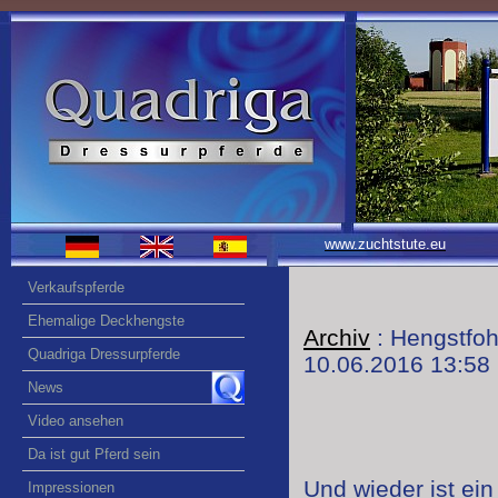
www.zuchtstute.eu
Verkaufspferde
Ehemalige Deckhengste
Archiv
: Hengstfoh
Quadriga Dressurpferde
10.06.2016 13:58
News
Video ansehen
Da ist gut Pferd sein
Und wieder ist ei
Impressionen