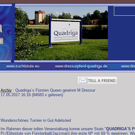
www.zuchtstute.eu
www.dressurpferd-quadriga.de
www.dre
Archiv
: Quadriga´s Fürsten Queen gewinnt M Dressur
17.05.2017 16:16
(
84583 x gelesen
)
Wunderschönes Turnier in Gut Adelsried
Im Rahmen dieser tollen Veranstaltung konne unsere Stute "
QUADRIGA´S 
Pr./Elitestute von Fürstenball/Jazzman) ihre erste M* mit 69 % gewinnen. Wi