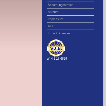
Besamungsstation
Anfahrt
Impressum
AGB
Email+ Adresse
WIN-1-17-6829