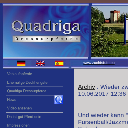
www.zuchtstute.eu
Verkaufspferde
Ehemalige Deckhengste
Archiv
: Wieder zw
Quadriga Dressurpferde
10.06.2017 12:36
News
Video ansehen
Und wieder kann "
Da ist gut Pferd sein
Fürsenball/Jazzman
Impressionen