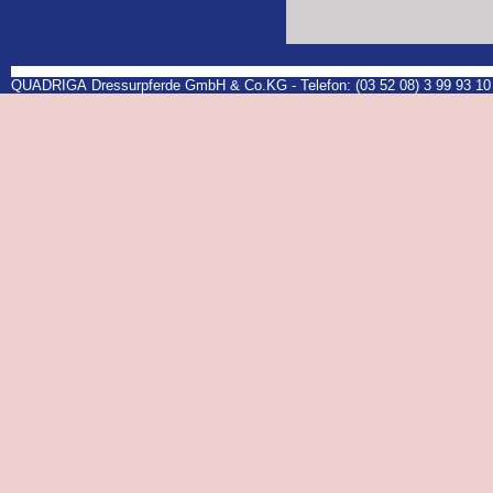
QUADRIGA Dressurpferde GmbH & Co.KG - Telefon: (03 52 08) 3 99 93 10