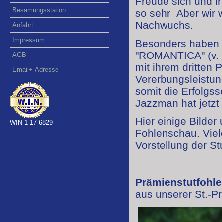
Freude sich und ih
Besamungsstation
so sehr
Aber wir 
Nachwuchs.
Anfahrt
Impressum
Besonders haben w
"ROMANTICA" (v. 
AGB
mit ihrem dritten
Email+ Adresse
Vererbungsleistun
somit die Erfolgss
Jazzman hat jetzt
Hier einige Bilder
WIN-1-17-6829
Fohlenschau. Viel
Vorstellung der 
Prämienstutfohl
aus unserer St.-P