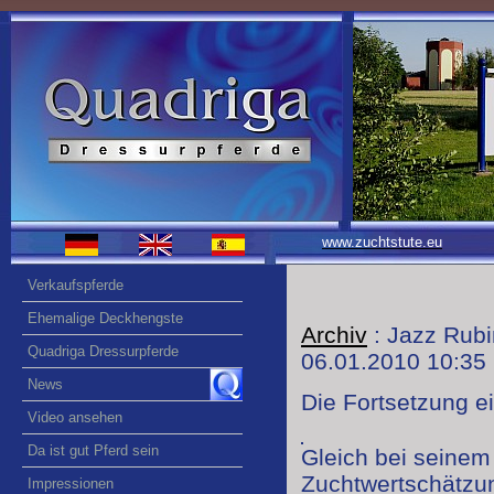
www.zuchtstute.eu
Verkaufspferde
Ehemalige Deckhengste
Archiv
: Jazz Rubi
Quadriga Dressurpferde
06.01.2010 10:35
News
Die Fortsetzung ei
Video ansehen
Da ist gut Pferd sein
Gleich bei seinem 
Zuchtwertschätzun
Impressionen