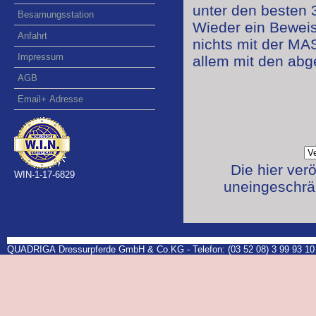
unter den besten 
Besamungsstation
Wieder ein Beweis
Anfahrt
nichts mit der M
Impressum
allem mit den ab
AGB
Email+ Adresse
Die hier ver
WIN-1-17-6829
uneingeschrän
QUADRIGA Dressurpferde GmbH & Co.KG - Telefon: (03 52 08) 3 99 93 10