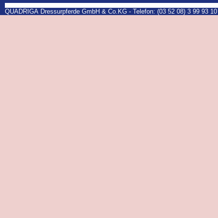
QUADRIGA Dressurpferde GmbH & Co.KG - Telefon: (03 52 08) 3 99 93 10