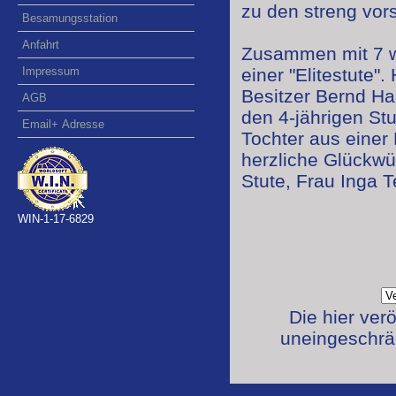
zu den streng vorse
Besamungsstation
Anfahrt
Zusammen mit 7 we
Impressum
einer "Elitestute
Besitzer Bernd Ha
AGB
den 4-jährigen Stu
Email+ Adresse
Tochter aus einer 
herzliche Glückwü
Stute, Frau Inga T
WIN-1-17-6829
Die hier ver
uneingeschrän