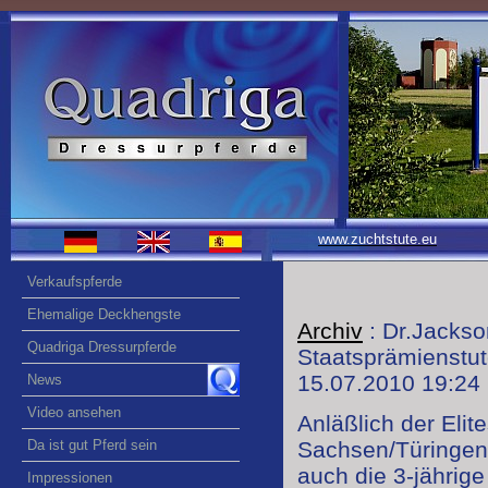
www.zuchtstute.eu
Verkaufspferde
Ehemalige Deckhengste
Archiv
: Dr.Jackso
Quadriga Dressurpferde
Staatsprämienstu
15.07.2010 19:24
News
Video ansehen
Anläßlich der Eli
Da ist gut Pferd sein
Sachsen/Türinge
auch die 3-jährige
Impressionen