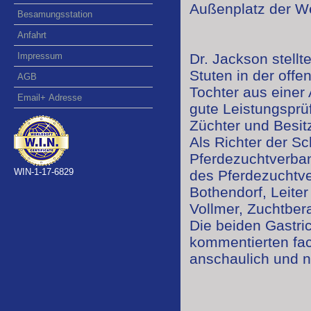
Außenplatz der We
Besamungsstation
Anfahrt
Impressum
Dr. Jackson stellt
Stuten in der offe
AGB
Tochter aus einer 
Email+ Adresse
gute Leistungsprü
Züchter und Besit
Als Richter der S
Pferdezuchtverban
WIN-1-17-6829
des Pferdezuchtv
Bothendorf, Leite
Vollmer, Zuchtber
Die beiden Gastric
kommentierten fac
anschaulich und n