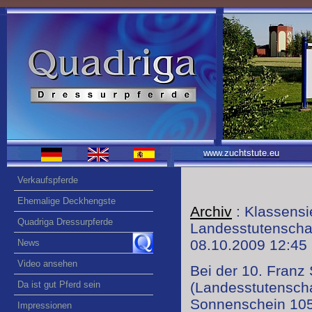
www.zuchtstute.eu
Verkaufspferde
Ehemalige Deckhengste
Archiv
: Klassensi
Quadriga Dressurpferde
Landesstutensch
08.10.2009 12:45
News
Video ansehen
Bei der 10. Franz
Da ist gut Pferd sein
(Landesstutensch
Sonnenschein 105 
Impressionen