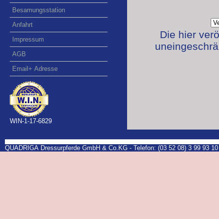
Besamungsstation
Anfahrt
Die hier ver
Impressum
uneingeschrän
AGB
Email+ Adresse
WIN-1-17-6829
QUADRIGA Dressurpferde GmbH & Co.KG - Telefon: (03 52 08) 3 99 93 10