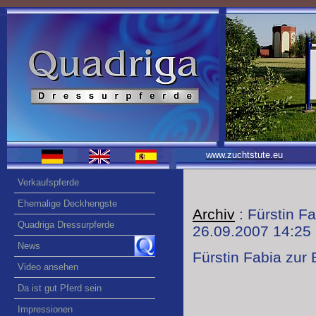
www.zuchtstute.eu
Verkaufspferde
Ehemalige Deckhengste
Archiv
: Fürstin Fa
Quadriga Dressurpferde
26.09.2007 14:25
News
Fürstin Fabia zur 
Video ansehen
Da ist gut Pferd sein
Impressionen