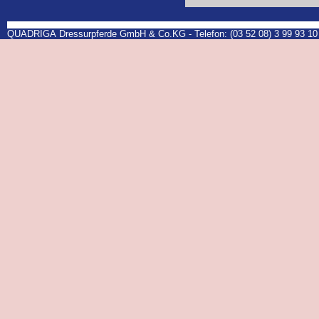
QUADRIGA Dressurpferde GmbH & Co.KG - Telefon: (03 52 08) 3 99 93 10