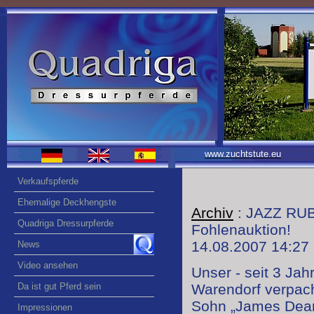
www.zuchtstute.eu
Verkaufspferde
Ehemalige Deckhengste
Archiv
: JAZZ RUB
Quadriga Dressurpferde
Fohlenauktion!
14.08.2007 14:27
News
Video ansehen
Unser - seit 3 Ja
Da ist gut Pferd sein
Warendorf verpach
Sohn „James Dean
Impressionen