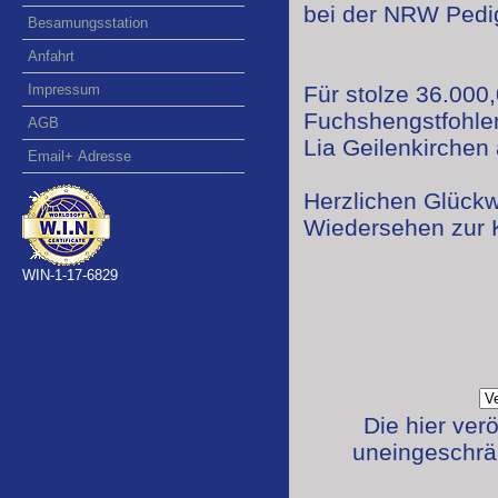
bei der NRW Pedig
Besamungsstation
Anfahrt
Impressum
Für stolze 36.000
Fuchshengstfohle
AGB
Lia Geilenkirchen
Email+ Adresse
Herzlichen Glückw
Wiedersehen zur 
WIN-1-17-6829
Die hier ver
uneingeschrän