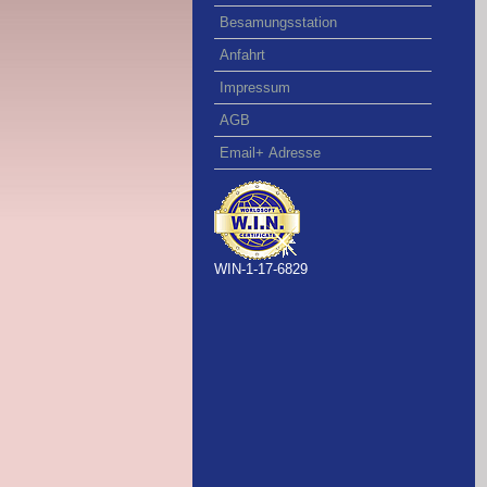
Besamungsstation
Anfahrt
Impressum
AGB
Email+ Adresse
WIN-1-17-6829