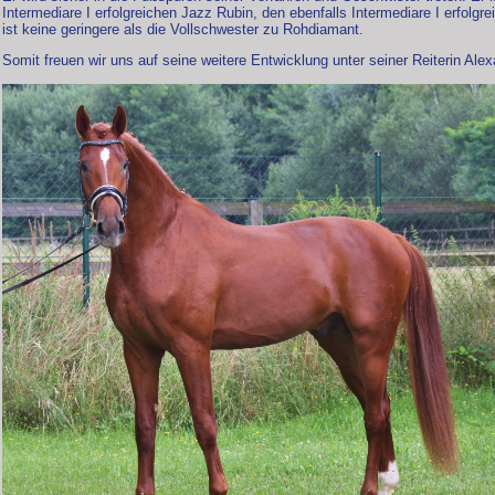
Intermediare I erfolgreichen Jazz Rubin, den ebenfalls Intermediare I erfolgr
ist keine geringere als die Vollschwester zu Rohdiamant.
Somit freuen wir uns auf seine weitere Entwicklung unter seiner Reiterin Ale