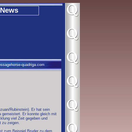
News
Erfolgreicher Ein
Dressurpferde M 
Turnierstart für
Sieg für QUAD
Neue Fohlenbild
Pferdewirt/Stallh
Nr. 13 : Rappstu
Nr. 12 : Hengstf
Nr. 11 : Stutfohl
Nr. 10 : Rappstu
ssagehorse-quadriga.com
uan/Rubinstein). Er hat sein
a gemeistert. Er konnte gleich mit
cklung viel Zeit gegeben und
t zu zeigen.
 ist zum Beispiel Bruder zu dem