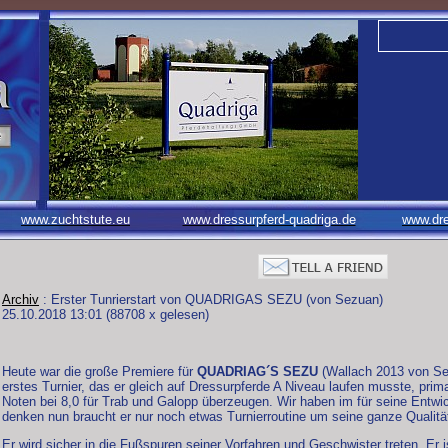
www.zuchtstute.eu
www.dressurpferd-quadriga.de
www.dre
Archiv
: Erster Tunrierstart von QUADRIGAS SEZU (von Sezuan)
25.10.2018 13:01
(
88708 x gelesen
)
Heute war die große Premiere für
QUADRIAG´S SEZU
(Wallach 2013 von Sez
erstes Turnier, das er gleich auf Dressurpferde A Niveau laufen musste, prim
Noten bei 8,0 für Trab und Galopp überzeugen. Wir haben im für seine Entwi
denken nun braucht er nur noch etwas Turnierroutine um seine ganze Qualitä
Er wird sicher in die Fußspuren seiner Vorfahren und Geschwister treten. Er