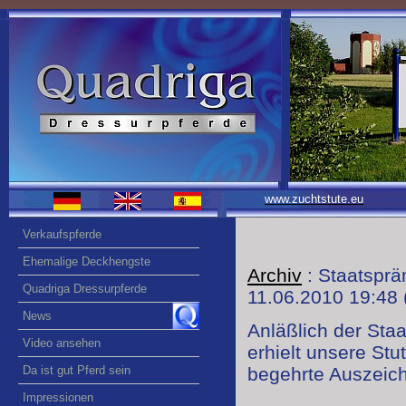
www.zuchtstute.eu
Verkaufspferde
Ehemalige Deckhengste
Archiv
: Staatsprä
Quadriga Dressurpferde
11.06.2010 19:48
News
Anläßlich der St
Video ansehen
erhielt unsere Stu
Da ist gut Pferd sein
begehrte Auszeic
Impressionen