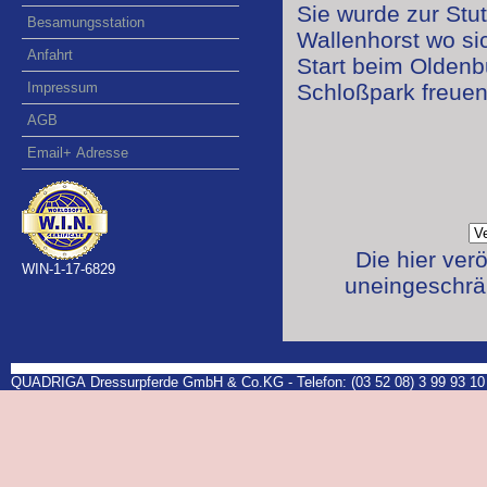
Sie wurde zur Stut
Besamungsstation
Wallenhorst wo si
Anfahrt
Start beim Olden
Impressum
Schloßpark freuen
AGB
Email+ Adresse
Die hier ver
WIN-1-17-6829
uneingeschrän
QUADRIGA Dressurpferde GmbH & Co.KG - Telefon: (03 52 08) 3 99 93 10