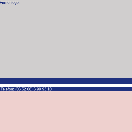
Firmenlogo:
lefon: (03 52 08) 3 99 93 10