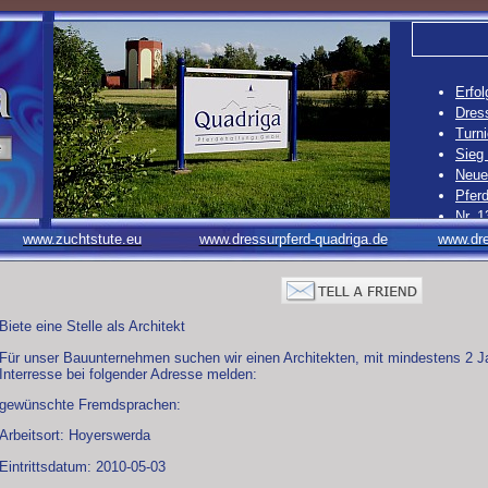
Erfol
Dress
Turni
Sieg
Neue 
Pferd
Nr. 1
Nr. 1
www.zuchtstute.eu
www.dressurpferd-quadriga.de
www.dre
Nr. 1
Nr. 1
Biete eine Stelle als Architekt
Für unser Bauunternehmen suchen wir einen Architekten, mit mindestens 2 J
Interresse bei folgender Adresse melden:
gewünschte Fremdsprachen:
Arbeitsort: Hoyerswerda
Eintrittsdatum: 2010-05-03