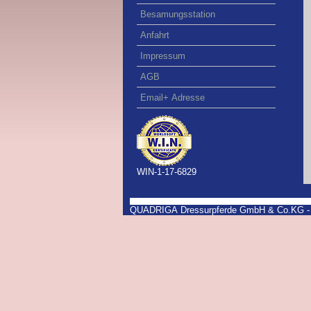
Besamungsstation
Anfahrt
Impressum
AGB
Email+ Adresse
WIN-1-17-6829
QUADRIGA Dressurpferde GmbH & Co.KG - Te