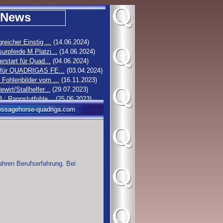
News
greicher Einstig ...
(14.06.2024)
urpferde M Platzi...
(14.06.2024)
erstart für Quad...
(04.06.2024)
 für QUADRIGAS FE...
(03.04.2024)
Fohlenbilder vom ...
(16.11.2023)
ewirt/Stallhelfer...
(29.07.2023)
3 : Rappstutfohle...
(25.06.2023)
2 : Hengstfohlen ...
(19.06.2023)
ssagehorse-quadriga.com
1 : Stutfohlen vo...
(16.06.2023)
0 : Rappstutfohle...
(14.06.2023)
ahren Berufserfahrung. Bei