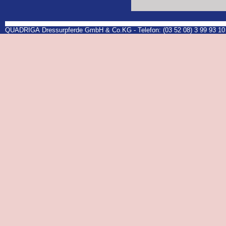
QUADRIGA Dressurpferde GmbH & Co.KG - Telefon: (03 52 08) 3 99 93 10