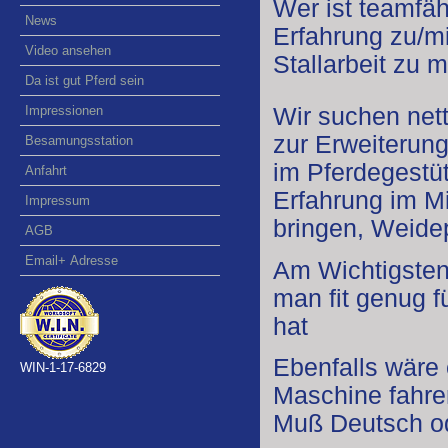
Wer ist teamfähi
News
Erfahrung zu/mi
Video ansehen
Stallarbeit zu 
Da ist gut Pferd sein
Impressionen
Wir suchen nett
zur Erweiterun
Besamungsstation
im Pferdegestüt
Anfahrt
Erfahrung im Mi
Impressum
bringen, Weide
AGB
Email+ Adresse
Am Wichtigsten
man fit genug f
hat
Ebenfalls wäre
WIN-1-17-6829
Maschine fahre
Muß Deutsch od