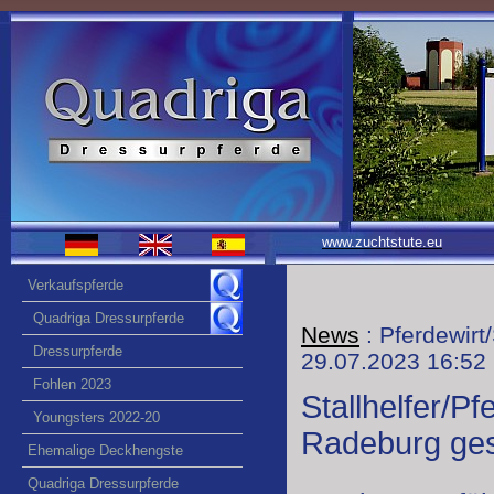
www.zuchtstute.eu
Verkaufspferde
Quadriga Dressurpferde
News
: Pferdewirt
Dressurpferde
29.07.2023 16:52
Fohlen 2023
Stallhelfer/Pf
Youngsters 2022-20
Radeburg ge
Ehemalige Deckhengste
Quadriga Dressurpferde