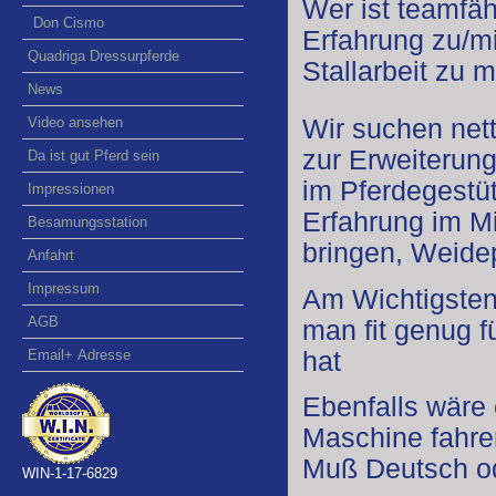
Wer ist teamfähi
Don Cismo
Erfahrung zu/mi
Quadriga Dressurpferde
Stallarbeit zu 
News
Video ansehen
Wir suchen nett
zur Erweiterun
Da ist gut Pferd sein
im Pferdegestüt
Impressionen
Erfahrung im Mi
Besamungsstation
bringen, Weide
Anfahrt
Impressum
Am Wichtigsten
AGB
man fit genug f
hat
Email+ Adresse
Ebenfalls wäre
Maschine fahre
Muß Deutsch od
WIN-1-17-6829