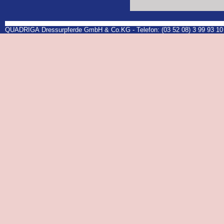
QUADRIGA Dressurpferde GmbH & Co.KG - Telefon: (03 52 08) 3 99 93 10