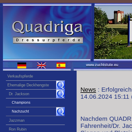
www.zuchtstute.eu
Verkaufspferde
Ehemalige Deckhengste
News
: Erfolgreich
Dr. Jackson
14.06.2024 15:11
Champions
Nachzucht
Nachdem QUADRI
Jazzman
Fahrenheit/Dr. Ja
Ron Rubin