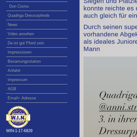
Siegen und Platzi
Don Cismo
konnte reichte es
auch gleich für ein
Quadriga Dressurpferde
News
Durch seinen super
vorhandene Abgekl
Video ansehen
als ideales Junior
Da ist gut Pferd sein
Mann
Impressionen
Besamungsstation
Anfahrt
Impressum
AGB
Email+ Adresse
WIN-1-17-6829